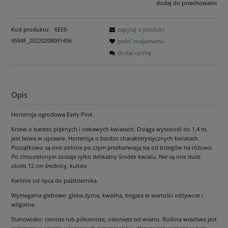
dodaj do przechowalni
Kod produktu:
6EE0-
zapytaj o produkt
9594F_20220208091456
poleć znajomemu
dodaj opinię
Opis
Hortensja ogrodowa Early Pink
Krzew o bardzo pięknych i ciekawych kwiatach. Osiąga wysokość do 1,4 m,
jest łatwa w uprawie. Hortensja o bardzo charakterystycznych kwiatach.
Początkowo są one zielone po czym przebarwiają się od brzegów na różowo.
Po zimozielonym zostaje tylko delikatny środek kwiatu. Nie są one duże
około 12 cm średnicy, kuliste
Kwitnie od lipca do października.
Wymagania glebowe: gleba żyzna, kwaśna, bogata w wartości odżywcze i
wilgotna.
Stanowisko: cieniste lub półcieniste, osłonięte od wiatru. Roślina wrażliwa jest