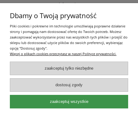
Informacje
Dbamy o Twoją prywatność
O nas
Pliki cookies i pokrewne im technologie umożliwiają poprawne działanie
strony i pomagają nam dostosować ofertę do Twoich potrzeb. Możesz
Olea Szkółka Roślin Ozdobnych | ul. Św. Michała 114, 62-800 Kalisz |
zaakceptować wykorzystanie przez nas wszystkich tych plików i przejść do
wielkopolskie | e-mail:
kontakt@oleaszkolka.pl
| tel.
663-433-657
,
721-287-
sklepu lub dostosować użycie plików do swoich preferencji, wybierając
751
opcję "Dostosuj zgody".
Więcej o plikach cookies przeczytasz w naszej Polityce prywatności.
pokaż pełną wersję strony
Sklep internetowy Shoper.pl
zaakceptuj tylko niezbędne
dostosuj zgody
zaakceptuj wszystkie