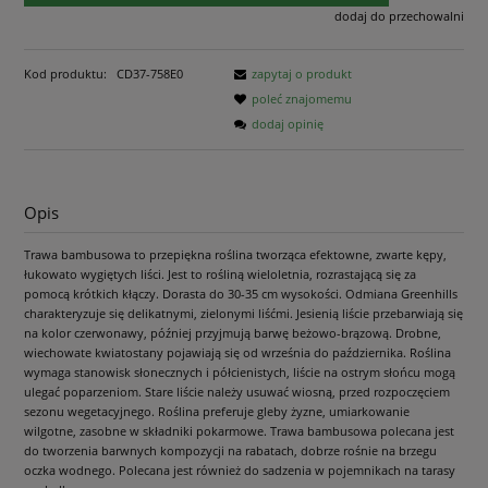
dodaj do przechowalni
Kod produktu:
CD37-758E0
zapytaj o produkt
poleć znajomemu
dodaj opinię
Opis
Trawa bambusowa to przepiękna roślina tworząca efektowne, zwarte kępy,
łukowato wygiętych liści. Jest to rośliną wieloletnia, rozrastającą się za
pomocą krótkich kłączy. Dorasta do 30-35 cm wysokości. Odmiana Greenhills
charakteryzuje się delikatnymi, zielonymi liśćmi. Jesienią liście przebarwiają się
na kolor czerwonawy, później przyjmują barwę beżowo-brązową. Drobne,
wiechowate kwiatostany pojawiają się od września do października. Roślina
wymaga stanowisk słonecznych i półcienistych, liście na ostrym słońcu mogą
ulegać poparzeniom. Stare liście należy usuwać wiosną, przed rozpoczęciem
sezonu wegetacyjnego. Roślina preferuje gleby żyzne, umiarkowanie
wilgotne, zasobne w składniki pokarmowe. Trawa bambusowa polecana jest
do tworzenia barwnych kompozycji na rabatach, dobrze rośnie na brzegu
oczka wodnego. Polecana jest również do sadzenia w pojemnikach na tarasy