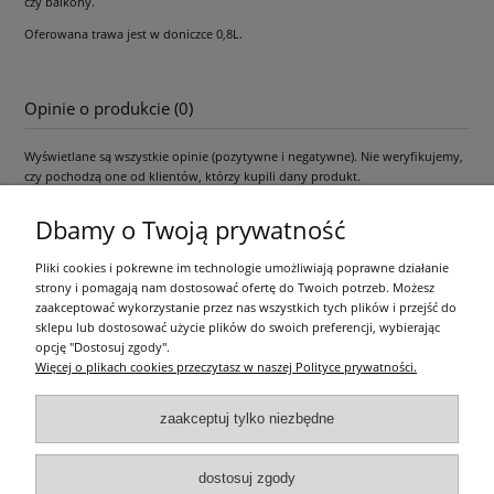
czy balkony.
Oferowana trawa jest w doniczce 0,8L.
Opinie o produkcie (0)
Wyświetlane są wszystkie opinie (pozytywne i negatywne). Nie weryfikujemy,
czy pochodzą one od klientów, którzy kupili dany produkt.
Dbamy o Twoją prywatność
Pliki cookies i pokrewne im technologie umożliwiają poprawne działanie
Pomoc
strony i pomagają nam dostosować ofertę do Twoich potrzeb. Możesz
zaakceptować wykorzystanie przez nas wszystkich tych plików i przejść do
Moje konto
sklepu lub dostosować użycie plików do swoich preferencji, wybierając
opcję "Dostosuj zgody".
Więcej o plikach cookies przeczytasz w naszej Polityce prywatności.
Płatności i dostawa
zaakceptuj tylko niezbędne
Informacje
dostosuj zgody
O nas