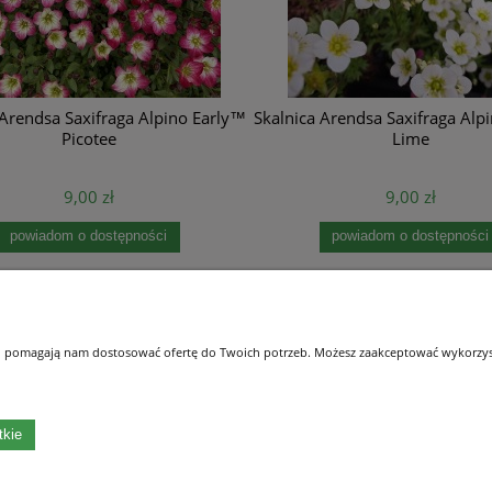
 Arendsa Saxifraga Alpino Early™
Skalnica Arendsa Saxifraga Alp
Picotee
Lime
9,00 zł
9,00 zł
powiadom o dostępności
powiadom o dostępności
Płatności i dostawa
Informacje
 i pomagają nam dostosować ofertę do Twoich potrzeb. Możesz zaakceptować wykorzysta
Formy płatności
Polityka prywatnośc
Czas i koszty dostawy
Oświadczenie o Dos
Czas realizacji zamówienia
tkie