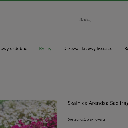
rawy ozdobne
Byliny
Drzewa i krzewy liściaste
R
Skalnica Arendsa Saxifra
Dostępność:
brak towaru