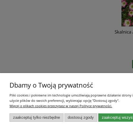
Skalnica
Dbamy o Twoją prywatność
Pomoc
Moje konto
Pliki cookies i pokrewne im technologie umożliwiają poprawne działanie strony
Regulamin sklepu
Twoje zamówienia
użycie plików do swoich preferencji, wybierając opcję "Dostosuj zgody".
Więcej o plikach cookies przeczytasz w naszej Polityce prywatności.
Ustawienia konta
zaakceptuj tylko niezbędne
dostosuj zgody
zaakceptuj wszys