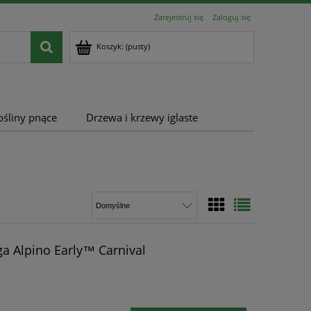
Zarejestruj się
Zaloguj się
Koszyk:
(pusty)
ośliny pnące
Drzewa i krzewy iglaste
ga Alpino Early™ Carnival