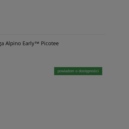
ga Alpino Early™ Picotee
powiadom o dostępności