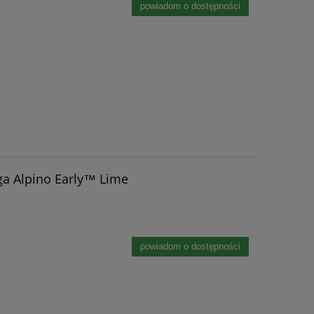
powiadom o dostępności
ga Alpino Early™ Lime
powiadom o dostępności