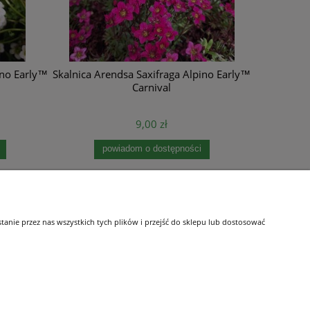
ino Early™
Skalnica Arendsa Saxifraga Alpino Early™
Carnival
9,00 zł
powiadom o dostępności
O nas
nie przez nas wszystkich tych plików i przejść do sklepu lub dostosować
i
Kontakt i dane firmy
tępności
Dojazd
Blog
O firmie