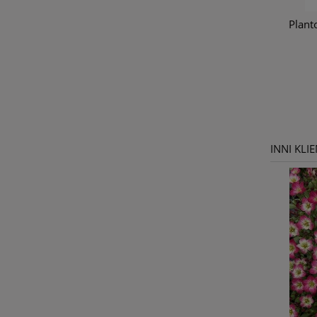
Lawenda pośrednia Grosso Lavandula x
Planto
intermedia
10,00 zł
do koszyka
INNI KLI