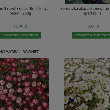
n S nawóz do surfinii i innych
Serduszka okazałe czerwone 
petunii 200g
spectabilis
12,00 zł
15,00 zł
powiadom o dostępności
powiadom o dostępności
ENCI WYBRALI RÓWNIEŻ