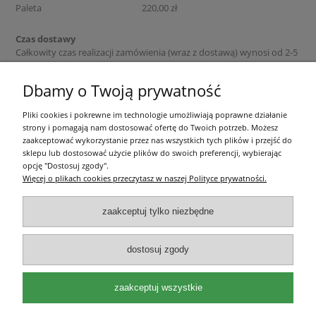
Paleta
220,00 zł
Czas dostawy
Całkowity czas realizacji zamówienia (wraz z dostawą) wynosi od 2-5
dni roboczych - jeśli produkt znajduje się na magazynie. W innych
przypadkach prosimy o kontakt z naszym sklepem.
Dbamy o Twoją prywatność
Pliki cookies i pokrewne im technologie umożliwiają poprawne działanie
Pomoc
strony i pomagają nam dostosować ofertę do Twoich potrzeb. Możesz
zaakceptować wykorzystanie przez nas wszystkich tych plików i przejść do
sklepu lub dostosować użycie plików do swoich preferencji, wybierając
Moje konto
opcję "Dostosuj zgody".
Więcej o plikach cookies przeczytasz w naszej Polityce prywatności.
Płatności i dostawa
zaakceptuj tylko niezbędne
Informacje
dostosuj zgody
O nas
zaakceptuj wszystkie
Olea Szkółka Roślin Ozdobnych | ul. Św. Michała 114, 62-800 Kalisz |
wielkopolskie | e-mail:
kontakt@oleaszkolka.pl
| tel.
663-433-657
,
721-287-