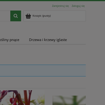
Zarejestruj się
Zaloguj się
Koszyk:
(pusty)
ośliny pnące
Drzewa i krzewy iglaste