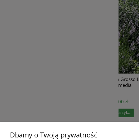
Lawenda pośrednia Grosso Lavandula x
Planto
intermedia
10,00 zł
do koszyka
Dbamy o Twoją prywatność