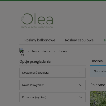
Rośliny balkonowe
Rośliny cebulowe
T
Nowości
Promocje
»
»
Trawy ozdobne
Uncinia
Uncinia
Opcje przeglądania
Nie znale
Dostępność: (wybierz)
Polecane
Nowość: (wybierz)
Promocja: (wybierz)