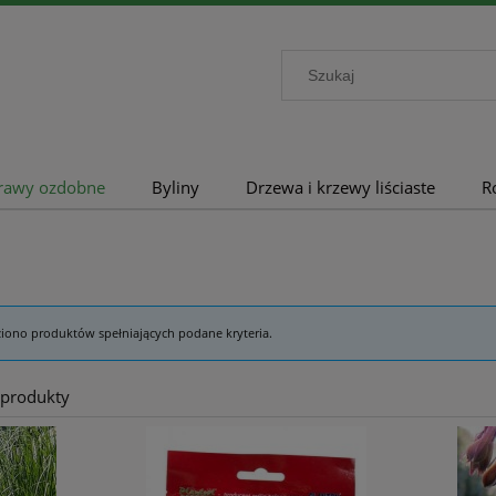
rawy ozdobne
Byliny
Drzewa i krzewy liściaste
R
ziono produktów spełniających podane kryteria.
 produkty