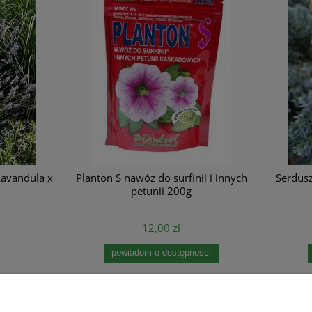
n S nawóz do surfinii i innych
Serduszka okazałe czerwone 
petunii 200g
spectabilis
12,00 zł
15,00 zł
powiadom o dostępności
powiadom o dostępności