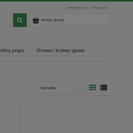
Zarejestruj się
Zaloguj się
Koszyk:
(pusty)
ośliny pnące
Drzewa i krzewy iglaste