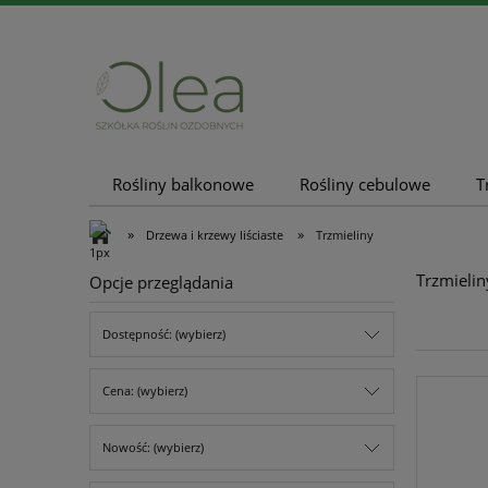
Rośliny balkonowe
Rośliny cebulowe
T
Nowości
Promocje
»
»
Drzewa i krzewy liściaste
Trzmieliny
Trzmielin
Opcje przeglądania
Dostępność: (wybierz)
Cena: (wybierz)
Nowość: (wybierz)