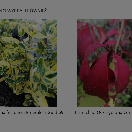
ENCI WYBRALI RÓWNIEŻ
ina fortune'a Emerald'n Gold p9
Trzmielina Oskrzydlona Co