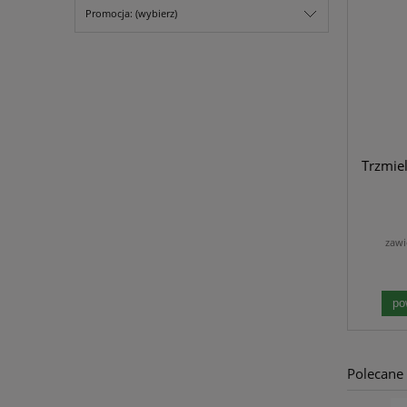
Promocja: (wybierz)
Trzmiel
zawi
po
Polecane