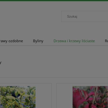
rawy ozdobne
Byliny
Drzewa i krzewy liściaste
R
y