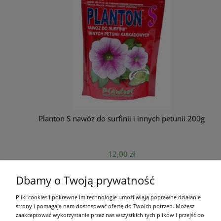
Planton S nawóz do surfinii i innych petunii 200g
12,00 zł
powiadom o dostępności
Dbamy o Twoją prywatność
Pliki cookies i pokrewne im technologie umożliwiają poprawne działanie
Pomoc
strony i pomagają nam dostosować ofertę do Twoich potrzeb. Możesz
zaakceptować wykorzystanie przez nas wszystkich tych plików i przejść do