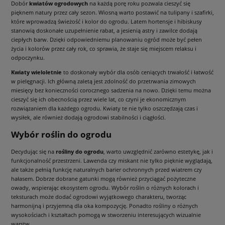
Dobór
kwiatów ogrodowych
na każdą porę roku pozwala cieszyć się
pięknem natury przez cały sezon. Wiosną warto postawić na tulipany i szafirki,
które wprowadzą świeżość i kolor do ogrodu. Latem hortensje i hibiskusy
stanowią doskonałe uzupełnienie rabat, a jesienią astry i zawilce dodają
ciepłych barw. Dzięki odpowiedniemu planowaniu ogród może być pełen
życia i kolorów przez cały rok, co sprawia, że staje się miejscem relaksu i
odpoczynku.
Kwiaty wieloletnie
to doskonały wybór dla osób ceniących trwałość i łatwość
w pielęgnacji. Ich główną zaletą jest zdolność do przetrwania zimowych
miesięcy bez konieczności corocznego sadzenia na nowo. Dzięki temu można
cieszyć się ich obecnością przez wiele lat, co czyni je ekonomicznym
rozwiązaniem dla każdego ogrodu. Kwiaty te nie tylko oszczędzają czas i
wysiłek, ale również dodają ogrodowi stabilności i ciągłości.
Wybór roślin do ogrodu
Decydując się na
rośliny do ogrodu
, warto uwzględnić zarówno estetykę, jak i
funkcjonalność przestrzeni. Lawenda czy miskant nie tylko pięknie wyglądają,
ale także pełnią funkcję naturalnych barier ochronnych przed wiatrem czy
hałasem. Dobrze dobrane gatunki mogą również przyciągać pożyteczne
owady, wspierając ekosystem ogrodu. Wybór roślin o różnych kolorach i
teksturach może dodać ogrodowi wyjątkowego charakteru, tworząc
harmonijną i przyjemną dla oka kompozycję. Ponadto rośliny o różnych
wysokościach i kształtach pomogą w stworzeniu interesujących wizualnie
warstw.