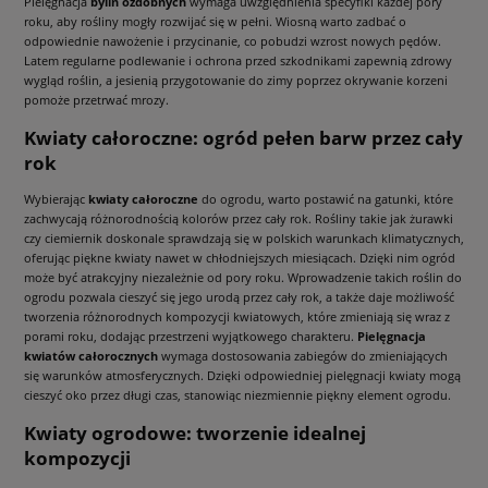
Pielęgnacja
bylin ozdobnych
wymaga uwzględnienia specyfiki każdej pory
roku, aby rośliny mogły rozwijać się w pełni. Wiosną warto zadbać o
odpowiednie nawożenie i przycinanie, co pobudzi wzrost nowych pędów.
Latem regularne podlewanie i ochrona przed szkodnikami zapewnią zdrowy
wygląd roślin, a jesienią przygotowanie do zimy poprzez okrywanie korzeni
pomoże przetrwać mrozy.
Kwiaty całoroczne: ogród pełen barw przez cały
rok
Wybierając
kwiaty całoroczne
do ogrodu, warto postawić na gatunki, które
zachwycają różnorodnością kolorów przez cały rok. Rośliny takie jak żurawki
czy ciemiernik doskonale sprawdzają się w polskich warunkach klimatycznych,
oferując piękne kwiaty nawet w chłodniejszych miesiącach. Dzięki nim ogród
może być atrakcyjny niezależnie od pory roku. Wprowadzenie takich roślin do
ogrodu pozwala cieszyć się jego urodą przez cały rok, a także daje możliwość
tworzenia różnorodnych kompozycji kwiatowych, które zmieniają się wraz z
porami roku, dodając przestrzeni wyjątkowego charakteru.
Pielęgnacja
kwiatów całorocznych
wymaga dostosowania zabiegów do zmieniających
się warunków atmosferycznych. Dzięki odpowiedniej pielęgnacji kwiaty mogą
cieszyć oko przez długi czas, stanowiąc niezmiennie piękny element ogrodu.
Kwiaty ogrodowe: tworzenie idealnej
kompozycji