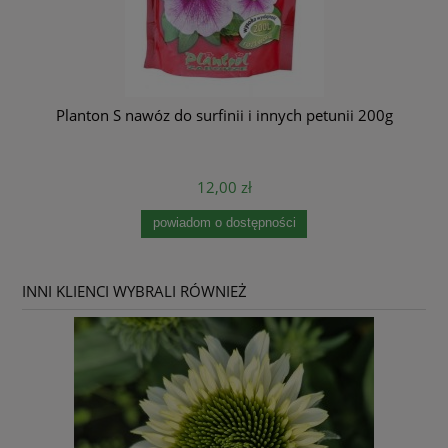
Planton S nawóz do surfinii i innych petunii 200g
12,00 zł
powiadom o dostępności
INNI KLIENCI WYBRALI RÓWNIEŻ