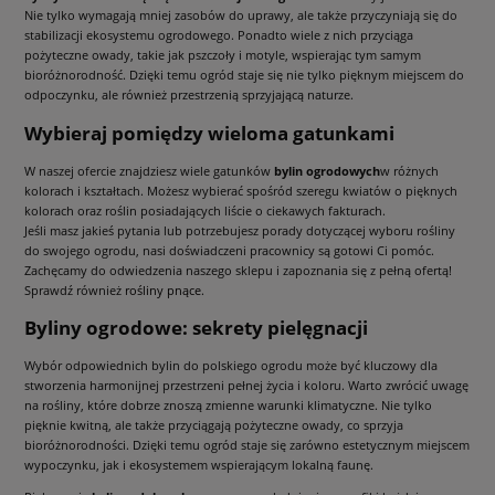
Nie tylko wymagają mniej zasobów do uprawy, ale także przyczyniają się do
stabilizacji ekosystemu ogrodowego. Ponadto wiele z nich przyciąga
pożyteczne owady, takie jak pszczoły i motyle, wspierając tym samym
bioróżnorodność. Dzięki temu ogród staje się nie tylko pięknym miejscem do
odpoczynku, ale również przestrzenią sprzyjającą naturze.
Wybieraj pomiędzy wieloma gatunkami
W naszej ofercie znajdziesz wiele gatunków
bylin ogrodowych
w różnych
kolorach i kształtach. Możesz wybierać spośród szeregu kwiatów o pięknych
kolorach oraz roślin posiadających liście o ciekawych fakturach.
Jeśli masz jakieś pytania lub potrzebujesz porady dotyczącej wyboru rośliny
do swojego ogrodu, nasi doświadczeni pracownicy są gotowi Ci pomóc.
Zachęcamy do odwiedzenia naszego sklepu i zapoznania się z pełną ofertą!
Sprawdź również
rośliny pnące
.
Byliny ogrodowe: sekrety pielęgnacji
Wybór odpowiednich bylin do polskiego ogrodu może być kluczowy dla
stworzenia harmonijnej przestrzeni pełnej życia i koloru. Warto zwrócić uwagę
na rośliny, które dobrze znoszą zmienne warunki klimatyczne. Nie tylko
pięknie kwitną, ale także przyciągają pożyteczne owady, co sprzyja
bioróżnorodności. Dzięki temu ogród staje się zarówno estetycznym miejscem
wypoczynku, jak i ekosystemem wspierającym lokalną faunę.