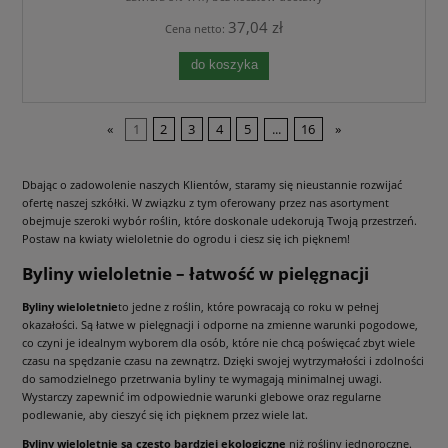
37,04 zł
Cena netto:
do koszyka
«
1
2
3
4
5
...
16
»
Dbając o zadowolenie naszych Klientów, staramy się nieustannie rozwijać
ofertę naszej szkółki. W związku z tym oferowany przez nas asortyment
obejmuje szeroki wybór roślin, które doskonale udekorują Twoją przestrzeń.
Postaw na kwiaty wieloletnie do ogrodu i ciesz się ich pięknem!
Byliny wieloletnie – łatwość w pielęgnacji
Byliny wieloletnie
to jedne z roślin, które powracają co roku w pełnej
okazałości. Są łatwe w pielęgnacji i odporne na zmienne warunki pogodowe,
co czyni je idealnym wyborem dla osób, które nie chcą poświęcać zbyt wiele
czasu na spędzanie czasu na zewnątrz. Dzięki swojej wytrzymałości i zdolności
do samodzielnego przetrwania byliny te wymagają minimalnej uwagi.
Wystarczy zapewnić im odpowiednie warunki glebowe oraz regularne
podlewanie, aby cieszyć się ich pięknem przez wiele lat.
Byliny wieloletnie są często bardziej ekologiczne
niż rośliny jednoroczne.