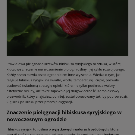
Prawidłowa pielęgnacja krzewów hibiskusa syryjskiego to sztuka, w której
kluczowe znaczenie ma zrozumienie biologii rośliny i jej cyklu rozwojowego.
Każdy sezon stawia przed ogrodnikiem inne wyzwania. Wiedza o tym, jak
reaguje hibiskus syryjski na światło, wodę, temperaturę i cięcie, pozwala
budować świadomą strategię opieki, która nie tylko podkreśla walory
estetyczne rośliny, ale także zapewnia jej długowieczność. Kompleksowy
przewodnik, który znajdziesz poniżej, został opracowany tak, by poprowadzić
Cię krok po kroku przez proces pielęgnacji.
Znaczenie pielęgnacji hibiskusa syryjskiego w
nowoczesnym ogrodzie
Hibiskus syryjski to roślina o
wyjątkowych walorach ozdobnych
, która
potrafi stać się centralnym punktem ogrodu. Jej spektakularne
kwiaty w