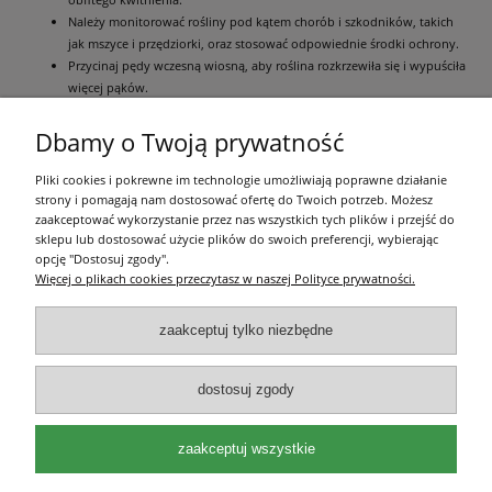
Należy monitorować rośliny pod kątem chorób i szkodników, takich
jak mszyce i przędziorki, oraz stosować odpowiednie środki ochrony.
Przycinaj pędy wczesną wiosną, aby roślina rozkrzewiła się i wypuściła
więcej pąków.
Jesienią wystarczy delikatnie ściółkować glebę wokół krzewu,
ponieważ hibiskus syryjski jest mrozoodporny i nie wymaga okrycia.
Dbamy o Twoją prywatność
Pliki cookies i pokrewne im technologie umożliwiają poprawne działanie
Pomoc
strony i pomagają nam dostosować ofertę do Twoich potrzeb. Możesz
zaakceptować wykorzystanie przez nas wszystkich tych plików i przejść do
sklepu lub dostosować użycie plików do swoich preferencji, wybierając
Moje konto
opcję "Dostosuj zgody".
Więcej o plikach cookies przeczytasz w naszej Polityce prywatności.
Płatności i dostawa
zaakceptuj tylko niezbędne
Informacje
dostosuj zgody
O nas
zaakceptuj wszystkie
Olea Szkółka Roślin Ozdobnych | ul. Św. Michała 114, 62-800 Kalisz |
wielkopolskie | e-mail:
kontakt@oleaszkolka.pl
| tel.
663-433-657
,
721-287-