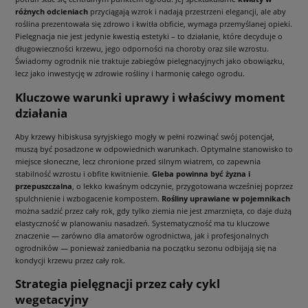
różnych odcieniach
przyciągają wzrok i nadają przestrzeni elegancji, ale aby
roślina prezentowała się zdrowo i kwitła obficie, wymaga przemyślanej opieki.
Pielęgnacja nie jest jedynie kwestią estetyki – to działanie, które decyduje o
długowieczności krzewu, jego odporności na choroby oraz sile wzrostu.
Świadomy ogrodnik nie traktuje zabiegów pielęgnacyjnych jako obowiązku,
lecz jako inwestycję w zdrowie rośliny i harmonię całego ogrodu.
Kluczowe warunki uprawy i właściwy moment
działania
Aby
krzewy hibiskusa
syryjskiego mogły w pełni rozwinąć swój potencjał,
muszą być posadzone w odpowiednich warunkach. Optymalne stanowisko to
miejsce słoneczne, lecz chronione przed silnym wiatrem, co zapewnia
stabilność wzrostu i obfite kwitnienie.
Gleba powinna być żyzna i
przepuszczalna
, o lekko kwaśnym odczynie, przygotowana wcześniej poprzez
spulchnienie i wzbogacenie kompostem.
Rośliny uprawiane w pojemnikach
można sadzić przez cały rok, gdy tylko ziemia nie jest zmarznięta, co daje dużą
elastyczność w planowaniu nasadzeń. Systematyczność ma tu kluczowe
znaczenie — zarówno dla amatorów ogrodnictwa, jak i profesjonalnych
ogrodników — ponieważ zaniedbania na początku sezonu odbijają się na
kondycji krzewu przez cały rok.
Strategia pielęgnacji przez cały cykl
wegetacyjny