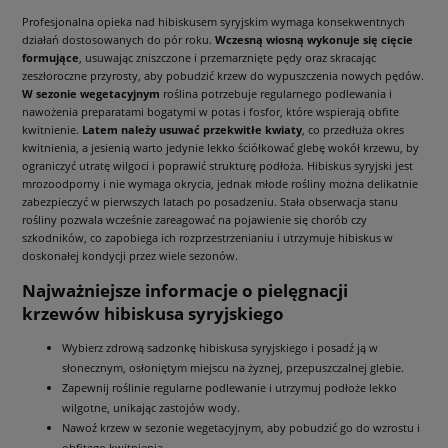
Profesjonalna opieka nad hibiskusem syryjskim wymaga konsekwentnych
działań dostosowanych do pór roku.
Wczesną wiosną wykonuje się cięcie
formujące
, usuwając zniszczone i przemarznięte pędy oraz skracając
zeszłoroczne przyrosty, aby pobudzić krzew do wypuszczenia nowych pędów.
W sezonie wegetacyjnym
roślina potrzebuje regularnego podlewania i
nawożenia preparatami bogatymi w potas i fosfor, które wspierają obfite
kwitnienie.
Latem należy usuwać przekwitłe kwiaty
, co przedłuża okres
kwitnienia, a jesienią warto jedynie lekko ściółkować glebę wokół krzewu, by
ograniczyć utratę wilgoci i poprawić strukturę podłoża. Hibiskus syryjski jest
mrozoodporny i nie wymaga okrycia, jednak młode rośliny można delikatnie
zabezpieczyć w pierwszych latach po posadzeniu. Stała obserwacja stanu
rośliny pozwala wcześnie zareagować na pojawienie się chorób czy
szkodników, co zapobiega ich rozprzestrzenianiu i utrzymuje hibiskus w
doskonałej kondycji przez wiele sezonów.
Najważniejsze informacje o pielęgnacji
krzewów hibiskusa syryjskiego
Wybierz zdrową sadzonkę hibiskusa syryjskiego i posadź ją w
słonecznym, osłoniętym miejscu na żyznej, przepuszczalnej glebie.
Zapewnij roślinie regularne podlewanie i utrzymuj podłoże lekko
wilgotne, unikając zastojów wody.
Nawoź krzew w sezonie wegetacyjnym, aby pobudzić go do wzrostu i
obfitego kwitnienia.