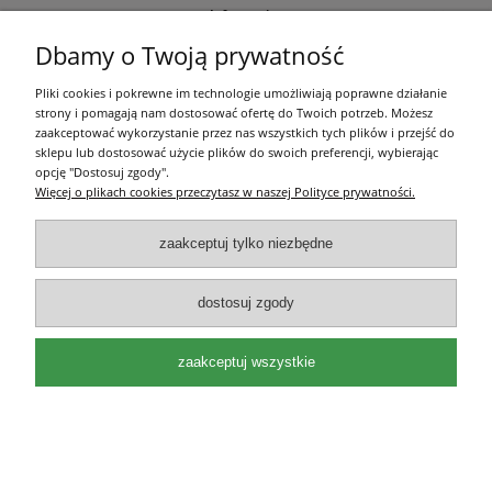
Informacje
Dbamy o Twoją prywatność
O nas
Pliki cookies i pokrewne im technologie umożliwiają poprawne działanie
strony i pomagają nam dostosować ofertę do Twoich potrzeb. Możesz
Olea Szkółka Roślin Ozdobnych | ul. Św. Michała 114, 62-800 Kalisz |
zaakceptować wykorzystanie przez nas wszystkich tych plików i przejść do
wielkopolskie | e-mail:
kontakt@oleaszkolka.pl
| tel.
663-433-657
,
721-287-
sklepu lub dostosować użycie plików do swoich preferencji, wybierając
751
opcję "Dostosuj zgody".
Więcej o plikach cookies przeczytasz w naszej Polityce prywatności.
pokaż pełną wersję strony
Sklep internetowy Shoper.pl
zaakceptuj tylko niezbędne
dostosuj zgody
zaakceptuj wszystkie