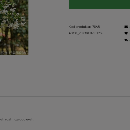
Kod produktu:
78AB-
43831_20230126101259
ych roślin ogrodowych.