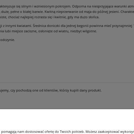
kteryzuje się silnym i wzniesionym pokrojem. Odporna na niesprzyjające warunki atm
ą duże, pełne o białej barwie. Kwitną nieprzerwanie od maja do późnej jesieni. Charakt
te, chociaż najlepiej rozrasta się i kwitnie, gdy ma dużo słońca.
 z innymi kwiatami. Średnica doniczki dla jednej begonii powinna mieć przynajmniej 15
a lubi miejsce zaciszne, osłonięte od wiatru, niezbyt wilgotne.
 odczynie.
ujemy, czy pochodzą one od klientów, którzy kupili dany produkt.
Płatności i dostawa
Informacje
 i pomagają nam dostosować ofertę do Twoich potrzeb. Możesz zaakceptować wykorzysta