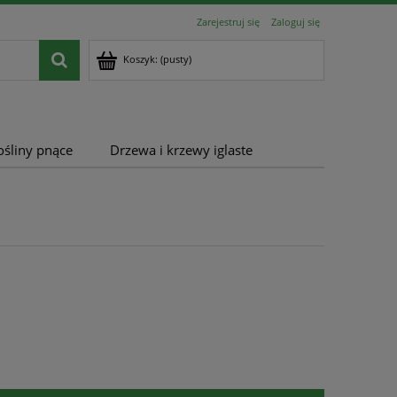
Zarejestruj się
Zaloguj się
Koszyk:
(pusty)
ośliny pnące
Drzewa i krzewy iglaste
u