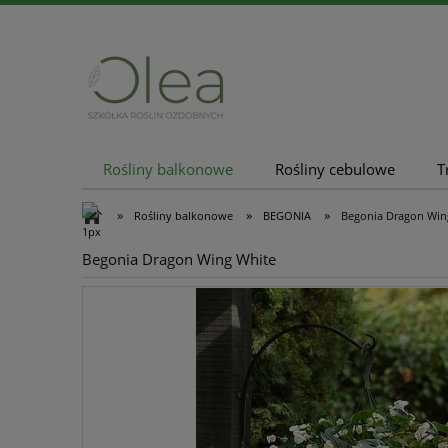
Rośliny balkonowe
Rośliny cebulowe
T
Nowości
Promocje
»
»
»
Rośliny balkonowe
BEGONIA
Begonia Dragon Win
Begonia Dragon Wing White