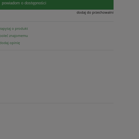
powiadom o dostępności
dodaj do przechowalni
zapytaj o produkt
poleć znajomemu
dodaj opinię