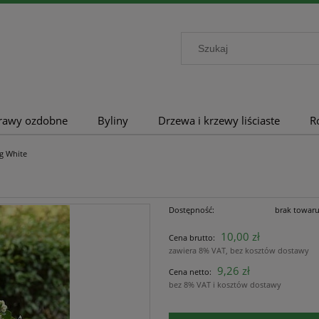
rawy ozdobne
Byliny
Drzewa i krzewy liściaste
R
g White
Dostępność:
brak towar
10,00 zł
Cena brutto:
zawiera 8% VAT, bez kosztów dostawy
9,26 zł
Cena netto:
bez 8% VAT i kosztów dostawy