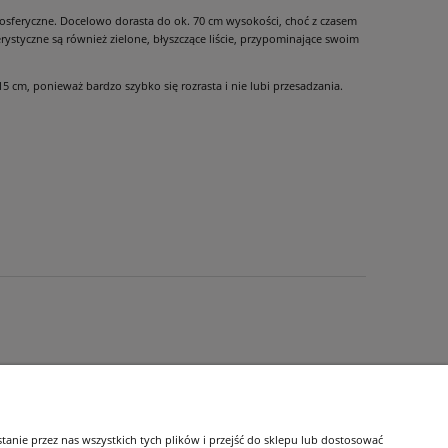
osferyczne. Docelowo dorasta do ok. 70 cm wysokości, choć z czasem
erystyczne są również zielone, błyszczące liście, przypominające swoim
 cm, ponieważ bardzo szybko się rozrasta i nie lubi przesadzania.
O nas
nie przez nas wszystkich tych plików i przejść do sklepu lub dostosować