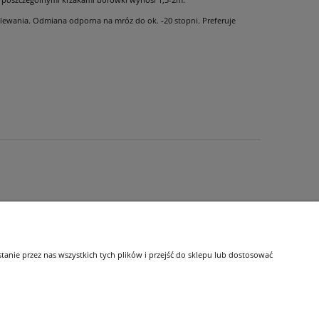
lewania. Odmiana odporna na mróz do ok. -20 stopni. Preferuje
O nas
nie przez nas wszystkich tych plików i przejść do sklepu lub dostosować
i
Kontakt i dane firmy
tępności
Dojazd
Blog