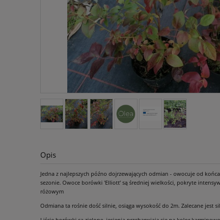
Opis
Jedna z najlepszych późno dojrzewających odmian - owocuje od końca 
sezonie. Owoce borówki 'Elliott’ są średniej wielkości, pokryte int
różowym
Odmiana ta rośnie dość silnie, osiąga wysokość do 2m. Zalecane jest si
Liście borówki są zielone, jesienią przebarwiają się na kolor karmi