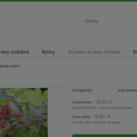
rawy ozdobne
Byliny
Drzewa i krzewy liściaste
R
ańska Elliot
Dostępność:
brak towar
16,00 zł
Cena brutto:
zawiera 8% VAT, bez kosztów dostawy
14,81 zł
Cena netto:
bez 8% VAT i kosztów dostawy