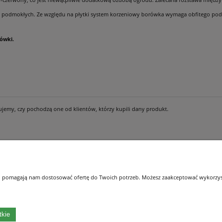
h i podmokłych. Ze względu na płytki system korzeniowy borówka wymaga obfitego pod
ówki.
ujemy, czy pochodzą one od klientów, którzy kupili dany produkt.
Płatności i dostawa
Informacje
 i pomagają nam dostosować ofertę do Twoich potrzeb. Możesz zaakceptować wykorzysta
Formy płatności
Polityka prywatnośc
Czas i koszty dostawy
Oświadczenie o Dos
Czas realizacji zamówienia
tkie