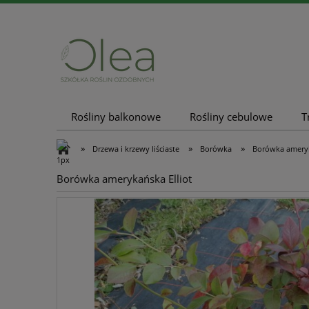
Rośliny balkonowe
Rośliny cebulowe
T
Nowości
Promocje
»
»
»
Drzewa i krzewy liściaste
Borówka
Borówka ameryk
Borówka amerykańska Elliot