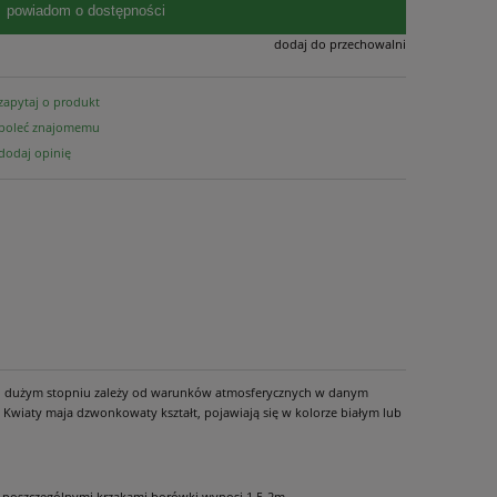
powiadom o dostępności
dodaj do przechowalni
zapytaj o produkt
poleć znajomemu
dodaj opinię
ardzo dużym stopniu zależy od warunków atmosferycznych w danym
Kwiaty maja dzwonkowaty kształt, pojawiają się w kolorze białym lub
zy poszczególnymi krzakami borówki wynosi 1,5-2m.