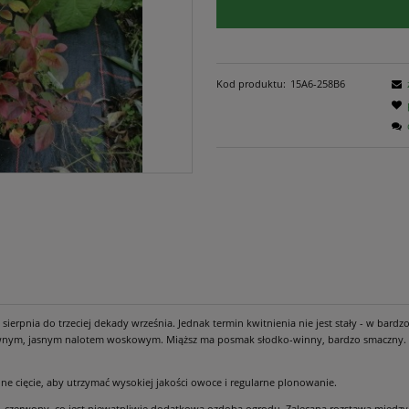
Kod produktu:
15A6-258B6
sierpnia do trzeciej dekady września. Jednak termin kwitnienia nie jest stały - w b
ensywnym, jasnym nalotem woskowym. Miąższ ma posmak słodko-winny, bardzo smaczny. 
lne cięcie, aby utrzymać wysokiej jakości owoce i regularne plonowanie.
nowo-czerwony, co jest niewątpliwie dodatkową ozdobą ogrodu. Zalecana rozstawa międ