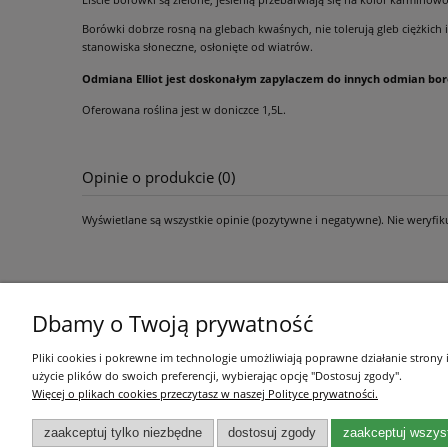
Borówki dobrze rosną na glebach kwaśnych, nie tolerują gleb ciężkic
stanowiska słoneczne, osłonięte od wiatrów.
Odmiana Elliot jest doskonałym zapylaczem do innych odmian bor
Oferowana roślina jest w doniczce 1,5L.
Opinie o produkcie (0)
Wyświetlane są wszystkie opinie (pozytywne i negatywne). Nie weryfik
Dbamy o Twoją prywatność
Pomoc
Moje konto
Pliki cookies i pokrewne im technologie umożliwiają poprawne działanie strony
użycie plików do swoich preferencji, wybierając opcję "Dostosuj zgody".
Regulamin sklepu
Twoje zamówienia
Więcej o plikach cookies przeczytasz w naszej Polityce prywatności.
Ustawienia konta
zaakceptuj tylko niezbędne
dostosuj zgody
zaakceptuj wszys