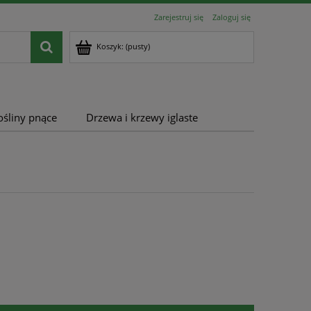
Zarejestruj się
Zaloguj się
Koszyk:
(pusty)
ośliny pnące
Drzewa i krzewy iglaste
u