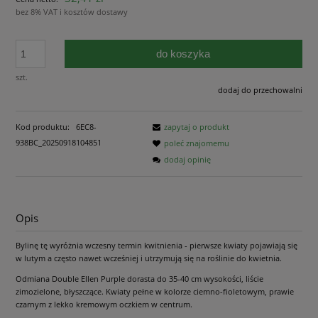
bez 8% VAT i kosztów dostawy
do koszyka
szt.
dodaj do przechowalni
Kod produktu:
6EC8-
zapytaj o produkt
938BC_20250918104851
poleć znajomemu
dodaj opinię
Opis
Bylinę tę wyróżnia wczesny termin kwitnienia - pierwsze kwiaty pojawiają się
w lutym a często nawet wcześniej i utrzymują się na roślinie do kwietnia.
Odmiana Double Ellen Purple dorasta do 35-40 cm wysokości, liście
zimozielone, błyszczące. Kwiaty pełne w kolorze ciemno-fioletowym, prawie
czarnym z lekko kremowym oczkiem w centrum.