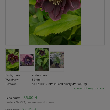
Dostępność:
średnia ilość
Wysyłka w:
1-3 dni
Dostawa:
od 17,00 zł
- InPost Paczkomaty
(Polska)
sprawdź formy dostawy
Cena nie zawiera ewentualnych kosztów płatności
35,00 zł
Cena brutto:
zawiera 8% VAT, bez kosztów dostawy
32,41 zł
Cena netto: