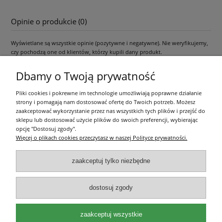
Opinie o produkcie (0)
Wyświetlane są wszystkie opinie (pozytywne i negatywne). Nie weryfikujemy,
czy pochodzą one od klientów, którzy kupili dany produkt.
Dbamy o Twoją prywatność
Pliki cookies i pokrewne im technologie umożliwiają poprawne działanie
Pomoc
strony i pomagają nam dostosować ofertę do Twoich potrzeb. Możesz
zaakceptować wykorzystanie przez nas wszystkich tych plików i przejść do
Moje konto
sklepu lub dostosować użycie plików do swoich preferencji, wybierając
opcję "Dostosuj zgody".
Więcej o plikach cookies przeczytasz w naszej Polityce prywatności.
Płatności i dostawa
zaakceptuj tylko niezbędne
Informacje
dostosuj zgody
O nas
zaakceptuj wszystkie
Olea Szkółka Roślin Ozdobnych | ul. Św. Michała 114, 62-800 Kalisz |