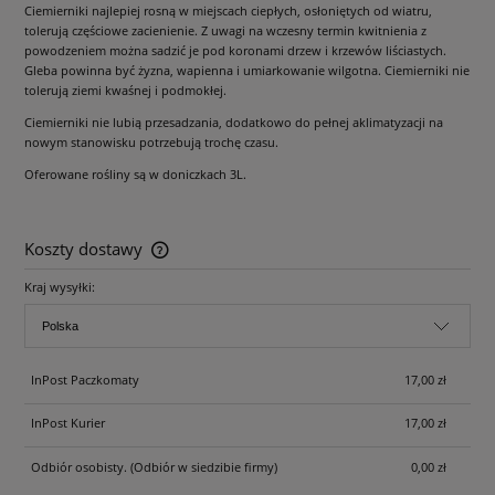
Ciemierniki najlepiej rosną w miejscach ciepłych, osłoniętych od wiatru,
tolerują częściowe zacienienie. Z uwagi na wczesny termin kwitnienia z
powodzeniem można sadzić je pod koronami drzew i krzewów liściastych.
Gleba powinna być żyzna, wapienna i umiarkowanie wilgotna. Ciemierniki nie
tolerują ziemi kwaśnej i podmokłej.
Ciemierniki nie lubią przesadzania, dodatkowo do pełnej aklimatyzacji na
nowym stanowisku potrzebują trochę czasu.
Oferowane rośliny są w doniczkach 3L.
Koszty dostawy
Cena nie zawiera ewentualnych kosztów płatności
Kraj wysyłki:
InPost Paczkomaty
17,00 zł
InPost Kurier
17,00 zł
Odbiór osobisty.
(Odbiór w siedzibie firmy)
0,00 zł