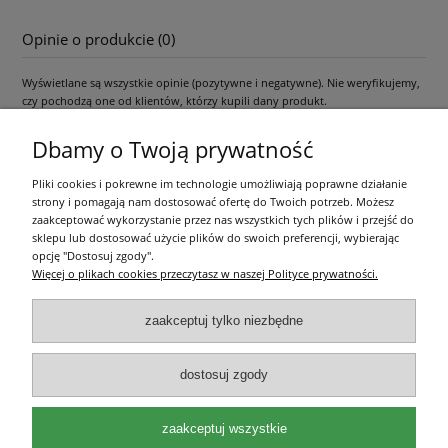
Opinie o produkcie (0)
Wyświetlane są wszystkie opinie (pozytywne i negatywne). Nie weryfikujemy,
czy pochodzą one od klientów, którzy kupili dany produkt.
Dbamy o Twoją prywatność
Pliki cookies i pokrewne im technologie umożliwiają poprawne działanie
Pomoc
strony i pomagają nam dostosować ofertę do Twoich potrzeb. Możesz
zaakceptować wykorzystanie przez nas wszystkich tych plików i przejść do
Moje konto
sklepu lub dostosować użycie plików do swoich preferencji, wybierając
opcję "Dostosuj zgody".
Więcej o plikach cookies przeczytasz w naszej Polityce prywatności.
Płatności i dostawa
zaakceptuj tylko niezbędne
Informacje
dostosuj zgody
O nas
zaakceptuj wszystkie
Olea Szkółka Roślin Ozdobnych | ul. Św. Michała 114, 62-800 Kalisz |