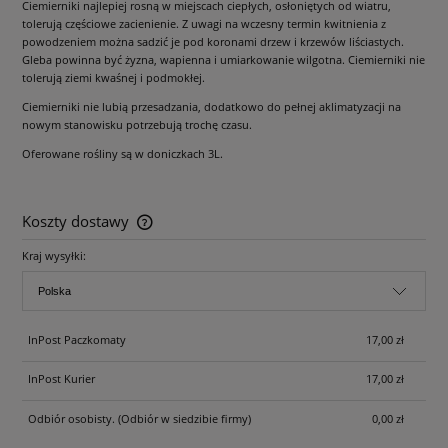
Ciemierniki najlepiej rosną w miejscach ciepłych, osłoniętych od wiatru,
tolerują częściowe zacienienie. Z uwagi na wczesny termin kwitnienia z
powodzeniem można sadzić je pod koronami drzew i krzewów liściastych.
Gleba powinna być żyzna, wapienna i umiarkowanie wilgotna. Ciemierniki nie
tolerują ziemi kwaśnej i podmokłej.
Ciemierniki nie lubią przesadzania, dodatkowo do pełnej aklimatyzacji na
nowym stanowisku potrzebują trochę czasu.
Oferowane rośliny są w doniczkach 3L.
Koszty dostawy
Cena nie zawiera ewentualnych kosztów płatności
Kraj wysyłki:
InPost Paczkomaty
17,00 zł
InPost Kurier
17,00 zł
Odbiór osobisty.
(Odbiór w siedzibie firmy)
0,00 zł