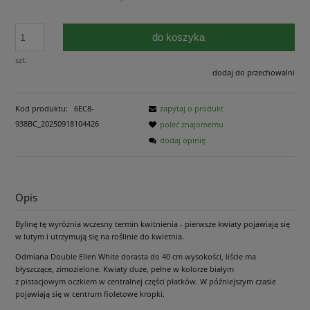
do koszyka
szt.
dodaj do przechowalni
Kod produktu:
6EC8-
zapytaj o produkt
938BC_20250918104426
poleć znajomemu
dodaj opinię
Opis
Bylinę tę wyróżnia wczesny termin kwitnienia - pierwsze kwiaty pojawiają się
w lutym i utrzymują się na roślinie do kwietnia.
Odmiana Double Ellen White dorasta do 40 cm wysokości, liście ma
błyszczące, zimozielone. Kwiaty duże, pełne w kolorze białym
z pistacjowym oczkiem w centralnej części płatków. W późniejszym czasie
pojawiają się w centrum fioletowe kropki.