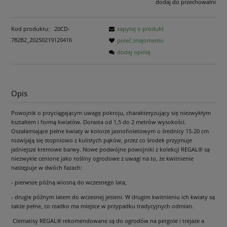
dodaj do przechowalni
Kod produktu:
20CD-
zapytaj o produkt
782B2_20250219120416
poleć znajomemu
dodaj opinię
Opis
Powojnik o przyciągającym uwagę pokroju, charakteryzujący się niezwykłym
kształtem i formą kwiatów. Dorasta od 1,5 do 2 metrów wysokości.
Oszałamiające pełne kwiaty w kolorze jasnofioletowym o średnicy 15-20 cm
rozwijają się stopniowo z kulistych pąków, przez co środek przyjmuje
jaśniejsze kremowe barwy. Nowe podwójne powojniki z kolekcji REGAL® są
niezwykle cenione jako rośliny ogrodowe z uwagi na to, że kwitnienie
następuje w dwóch fazach:
- pierwsze późną wiosną do wczesnego lata,
- drugie późnym latem do wczesnej jesieni. W drugim kwitnieniu ich kwiaty są
także pełne, co rzadko ma miejsce w przypadku tradycyjnych odmian.
Clematisy REGAL® rekomendowane są do ogrodów na pergole i trejaże a