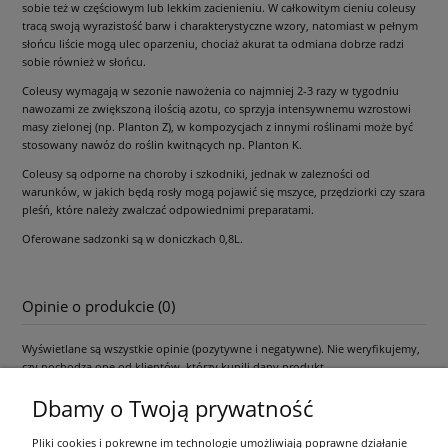
sobie też w częściowym lub lekkim zacienieniu. W całkowitym cieniu coleusy
tracą swoją wyrazistość barw i charakterystyczne wzory, natomiast w pełnym
słońcu liście mogą ulec oparzeniu, chociaż akurat ta odmiana dobrze radzi
sobie również w słońcu.
Coleusy wymagają w sezonie nawożenia co najmniej 2-3 razy w tygodniu
nawozami ze zwiększoną ilością azotu, co sprzyja intensywnemu wzrostowi
masy zielonej (np. Planton Z), w kompozycjach z innymi roślinami może być
stosowany nawóz do roślin kwitnących np. Planton K.
Coleusy są odporne na choroby i szkodniki, jednak w zalezności od
warunków, w jakich będą rosły mogą pojawić się mszyce, przędziorki czy szara
pleśń, które należy zwalczać odpowiednimi preparatami.
Oferowane sadzonki są w doniczkach 0,8L.
Opinie o produkcie (0)
Wyświetlane są wszystkie opinie (pozytywne i negatywne). Nie weryfikujemy,
czy pochodzą one od klientów, którzy kupili dany produkt.
Dbamy o Twoją prywatność
Pliki cookies i pokrewne im technologie umożliwiają poprawne działanie