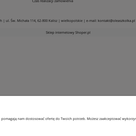
Czas realizacji zamówienia
| ul. Św. Michała 114, 62-800 Kalisz | wielkopolskie | e-mail:
kontakt@oleaszkolka.pl
Sklep internetowy Shoper.pl
 i pomagają nam dostosować ofertę do Twoich potrzeb. Możesz zaakceptować wykorzysta