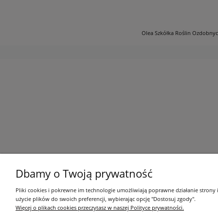
Olea Szkółka Roślin Ozdobnych 
Dbamy o Twoją prywatność
Pliki cookies i pokrewne im technologie umożliwiają poprawne działanie strony
użycie plików do swoich preferencji, wybierając opcję "Dostosuj zgody".
Więcej o plikach cookies przeczytasz w naszej Polityce prywatności.