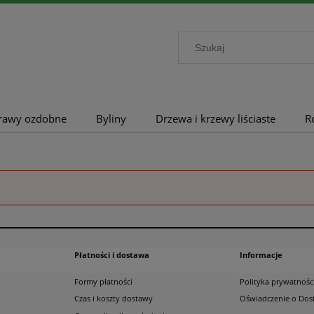
rawy ozdobne
Byliny
Drzewa i krzewy liściaste
R
Płatności i dostawa
Informacje
Formy płatności
Polityka prywatnośc
Czas i koszty dostawy
Oświadczenie o Dos