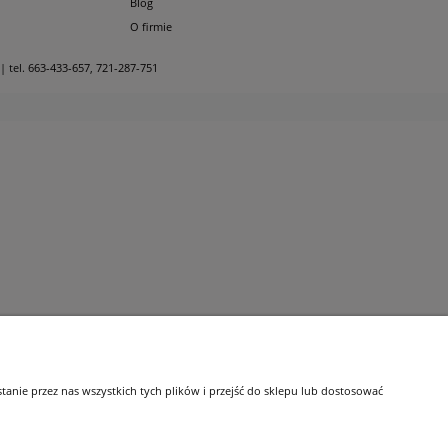
Blog
O firmie
| tel.
663-433-657
,
721-287-751
nie przez nas wszystkich tych plików i przejść do sklepu lub dostosować