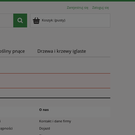
Zarejestruj się
Zaloguj się
Koszyk:
(pusty)
ośliny pnące
Drzewa i krzewy iglaste
O nas
i
Kontakt i dane firmy
tępności
Dojazd