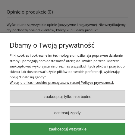
Opinie o produkcie (0)
Wyświetlane są wszystkie opinie (pozytywne i negatywne). Nie weryfikujemy,
czy pochodzą one od klientów, którzy kupili dany produkt.
Dbamy o Twoją prywatność
Pliki cookies i pokrewne im technologie umożliwiają poprawne działanie
Pomoc
strony i pomagają nam dostosować ofertę do Twoich potrzeb. Możesz
zaakceptować wykorzystanie przez nas wszystkich tych plików i przejść do
Moje konto
sklepu lub dostosować użycie plików do swoich preferencji, wybierając
opcję "Dostosuj zgody".
Więcej o plikach cookies przeczytasz w naszej Polityce prywatności.
Płatności i dostawa
zaakceptuj tylko niezbędne
Informacje
dostosuj zgody
O nas
zaakceptuj wszystkie
Olea Szkółka Roślin Ozdobnych | ul. Św. Michała 114, 62-800 Kalisz |