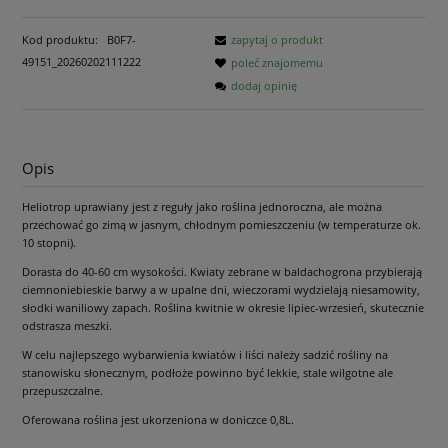
Kod produktu:
B0F7-
zapytaj o produkt
49151_20260202111222
poleć znajomemu
dodaj opinię
Opis
Heliotrop uprawiany jest z reguły jako roślina jednoroczna, ale można
przechować go zimą w jasnym, chłodnym pomieszczeniu (w temperaturze ok.
10 stopni).
Dorasta do 40-60 cm wysokości. Kwiaty zebrane w baldachogrona przybierają
ciemnoniebieskie barwy a w upalne dni, wieczorami wydzielają niesamowity,
słodki waniliowy zapach. Roślina kwitnie w okresie lipiec-wrzesień, skutecznie
odstrasza meszki.
W celu najlepszego wybarwienia kwiatów i liści należy sadzić rośliny na
stanowisku słonecznym, podłoże powinno być lekkie, stale wilgotne ale
przepuszczalne.
Oferowana roślina jest ukorzeniona w doniczce 0,8L.