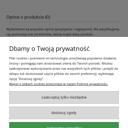
Opinie o produkcie (0)
Wyświetlane są wszystkie opinie (pozytywne i negatywne). Nie weryfikujemy,
czy pochodzą one od klientów, którzy kupili dany produkt.
Dbamy o Twoją prywatność
Pliki cookies i pokrewne im technologie umożliwiają poprawne działanie
Pomoc
strony i pomagają nam dostosować ofertę do Twoich potrzeb. Możesz
zaakceptować wykorzystanie przez nas wszystkich tych plików i przejść do
Moje konto
sklepu lub dostosować użycie plików do swoich preferencji, wybierając
opcję "Dostosuj zgody".
Więcej o plikach cookies przeczytasz w naszej Polityce prywatności.
Płatności i dostawa
zaakceptuj tylko niezbędne
Informacje
dostosuj zgody
O nas