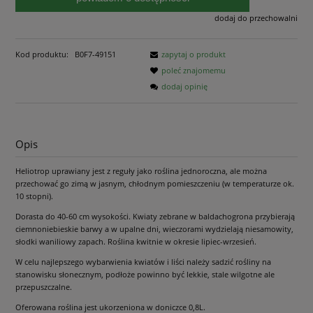
dodaj do przechowalni
Kod produktu:
B0F7-49151
zapytaj o produkt
poleć znajomemu
dodaj opinię
Opis
Heliotrop uprawiany jest z reguły jako roślina jednoroczna, ale można
przechować go zimą w jasnym, chłodnym pomieszczeniu (w temperaturze ok.
10 stopni).
Dorasta do 40-60 cm wysokości. Kwiaty zebrane w baldachogrona przybierają
ciemnoniebieskie barwy a w upalne dni, wieczorami wydzielają niesamowity,
słodki waniliowy zapach. Roślina kwitnie w okresie lipiec-wrzesień.
W celu najlepszego wybarwienia kwiatów i liści należy sadzić rośliny na
stanowisku słonecznym, podłoże powinno być lekkie, stale wilgotne ale
przepuszczalne.
Oferowana roślina jest ukorzeniona w doniczce 0,8L.