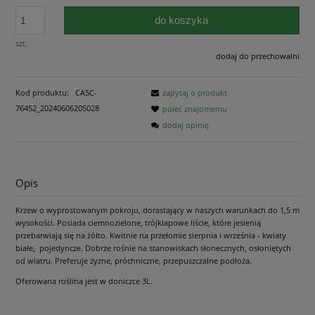
do koszyka
szt.
dodaj do przechowalni
Kod produktu:
CA5C-
zapytaj o produkt
76452_20240606205028
poleć znajomemu
dodaj opinię
Opis
Krzew o wyprostowanym pokroju, dorastający w naszych warunkach do 1,5 m
wysokości. Posiada ciemnozielone, trójklapowe liście, które jesienią
przebarwiają się na żółto. Kwitnie na przełomie sierpnia i września - kwiaty
białe, pojedyncze. Dobrze rośnie na stanowiskach słonecznych, osłoniętych
od wiatru. Preferuje żyzne, próchniczne, przepuszczalne podłoża.
Oferowana roślina jest w doniczce 3L.