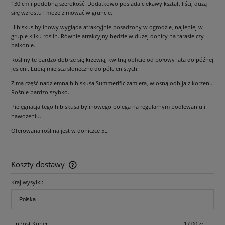
130 cm i podobną szerokość. Dodatkowo posiada ciekawy kształt liści, dużą
siłę wzrostu i może zimować w gruncie.
Hibiskus bylinowy wygląda atrakcyjnie posadzony w ogrodzie, najlepiej w
grupie kilku roślin. Równie atrakcyjny będzie w dużej donicy na tarasie czy
balkonie.
Rośliny te bardzo dobrze się krzewią, kwitną obficie od połowy lata do późnej
jesieni. Lubią miejsca słoneczne do półcienistych.
Zimą część nadziemna hibiskusa Summerific zamiera, wiosną odbija z korzeni.
Rośnie bardzo szybko.
Pielęgnacja tego hibiskusa bylinowego polega na regularnym podlewaniu i
nawożeniu.
Oferowana roślina jest w doniczce 5L.
Koszty dostawy
Cena nie zawiera ewentualnych kosztów płatności
Kraj wysyłki:
InPost Kurier
17,00 zł