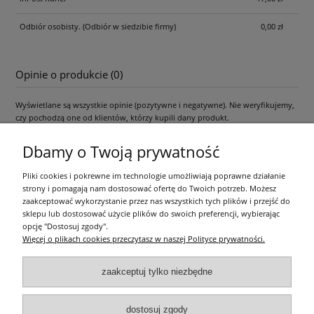
Odbiór osobisty.
(Odbiór w siedzibie firmy)
0,00 zł
Opinie o produkcie (0)
Wyświetlane są wszystkie opinie (pozytywne i negatywne). Nie weryfikujemy,
czy pochodzą one od klientów, którzy kupili dany produkt.
Dbamy o Twoją prywatność
Pliki cookies i pokrewne im technologie umożliwiają poprawne działanie
Pomoc
strony i pomagają nam dostosować ofertę do Twoich potrzeb. Możesz
zaakceptować wykorzystanie przez nas wszystkich tych plików i przejść do
Moje konto
sklepu lub dostosować użycie plików do swoich preferencji, wybierając
opcję "Dostosuj zgody".
Więcej o plikach cookies przeczytasz w naszej Polityce prywatności.
Płatności i dostawa
zaakceptuj tylko niezbędne
Informacje
dostosuj zgody
O nas