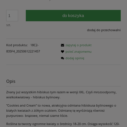
do koszyka
szt.
dodaj do przechowalni
Kod produktu:
18C2-
zapytaj o produkt
835F4_20250612221457
poleć znajomemu
dodaj opinię
Opis
Znany już wszystkim hibiskus tym razem w wersji XXL. Czyli mrozoodporny,
wielkokwiatowy - hibiskus bylinowy.
"Cookies and Cream" to nowa, atrakcyjna odmiana hibiskusa bylinowego o
białych kwiatach z żółtym oczkiem. Odmianę tę wyróżniają również
purpurowo- brązowe, niemal czarne liście.
Roślina ta tworzy ogromne kwiaty o średnicy 18-20 cm. Osiąga wysokość 120-