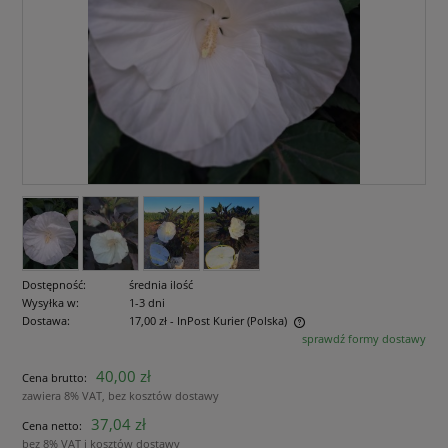
Dostępność:
średnia ilość
Wysyłka w:
1-3 dni
Dostawa:
17,00 zł
- InPost Kurier
(Polska)
sprawdź formy dostawy
Cena nie zawiera ewentualnych kosztów płatności
40,00 zł
Cena brutto:
zawiera 8% VAT, bez kosztów dostawy
37,04 zł
Cena netto:
bez 8% VAT i kosztów dostawy