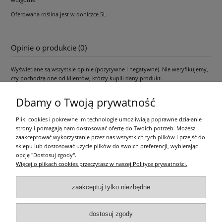
Oferowana roślina jest w doniczce 5L.
Opinie o produkcie (0)
Wyświetlane są wszystkie opinie (pozytywne i negatywne). Nie weryfikujemy,
czy pochodzą one od klientów, którzy kupili dany produkt.
Dbamy o Twoją prywatność
Pliki cookies i pokrewne im technologie umożliwiają poprawne działanie
Pomoc
strony i pomagają nam dostosować ofertę do Twoich potrzeb. Możesz
zaakceptować wykorzystanie przez nas wszystkich tych plików i przejść do
Moje konto
sklepu lub dostosować użycie plików do swoich preferencji, wybierając
opcję "Dostosuj zgody".
Więcej o plikach cookies przeczytasz w naszej Polityce prywatności.
Płatności i dostawa
zaakceptuj tylko niezbędne
Informacje
dostosuj zgody
O nas