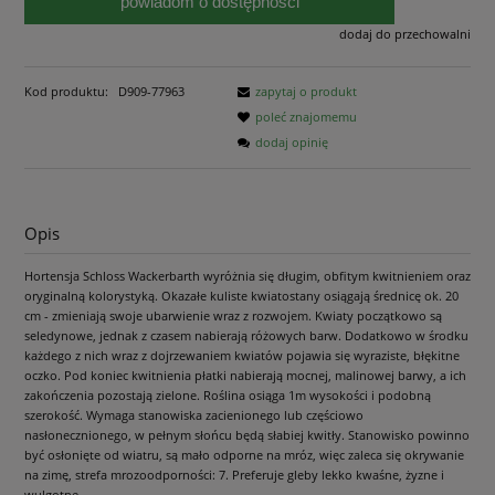
powiadom o dostępności
dodaj do przechowalni
Kod produktu:
D909-77963
zapytaj o produkt
poleć znajomemu
dodaj opinię
Opis
Hortensja Schloss Wackerbarth wyróżnia się długim, obfitym kwitnieniem oraz
oryginalną kolorystyką. Okazałe kuliste kwiatostany osiągają średnicę ok. 20
cm - zmieniają swoje ubarwienie wraz z rozwojem. Kwiaty początkowo są
seledynowe, jednak z czasem nabierają różowych barw. Dodatkowo w środku
każdego z nich wraz z dojrzewaniem kwiatów pojawia się wyraziste, błękitne
oczko. Pod koniec kwitnienia płatki nabierają mocnej, malinowej barwy, a ich
zakończenia pozostają zielone. Roślina osiąga 1m wysokości i podobną
szerokość. Wymaga stanowiska zacienionego lub częściowo
nasłonecznionego, w pełnym słońcu będą słabiej kwitły. Stanowisko powinno
być osłonięte od wiatru, są mało odporne na mróz, więc zaleca się okrywanie
na zimę, strefa mrozoodporności: 7. Preferuje gleby lekko kwaśne, żyzne i
wulgotne.