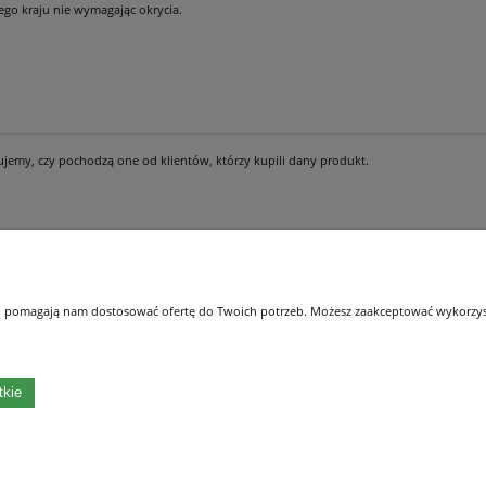
ego kraju nie wymagając okrycia.
ujemy, czy pochodzą one od klientów, którzy kupili dany produkt.
Płatności i dostawa
Informacje
 i pomagają nam dostosować ofertę do Twoich potrzeb. Możesz zaakceptować wykorzysta
Formy płatności
Polityka prywatnośc
Czas i koszty dostawy
Oświadczenie o Dos
Czas realizacji zamówienia
tkie
| ul. Św. Michała 114, 62-800 Kalisz | wielkopolskie | e-mail:
kontakt@oleaszkolka.pl