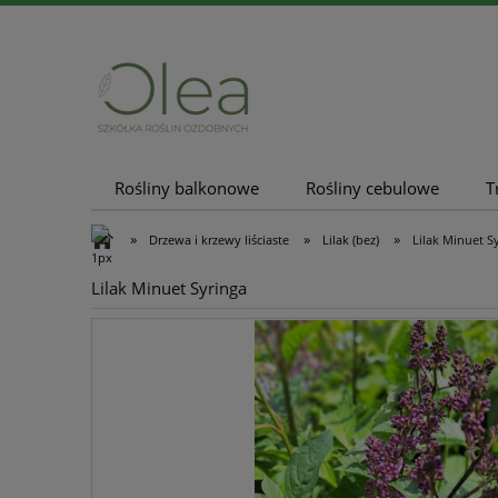
Rośliny balkonowe
Rośliny cebulowe
T
Nowości
Promocje
»
»
»
Drzewa i krzewy liściaste
Lilak (bez)
Lilak Minuet S
Lilak Minuet Syringa