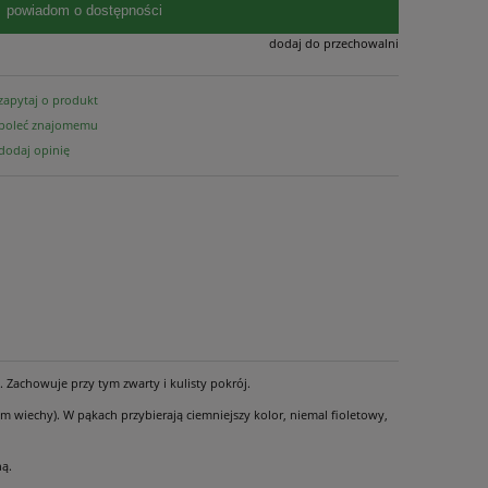
powiadom o dostępności
dodaj do przechowalni
zapytaj o produkt
poleć znajomemu
dodaj opinię
 Zachowuje przy tym zwarty i kulisty pokrój.
 cm wiechy). W pąkach przybierają ciemniejszy kolor, niemal fioletowy,
ną.