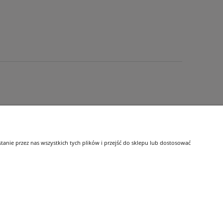
O nas
nie przez nas wszystkich tych plików i przejść do sklepu lub dostosować
i
Kontakt i dane firmy
tępności
Dojazd
Blog
O firmie
| tel.
663-433-657
,
721-287-751