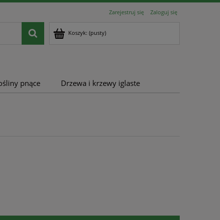
Zarejestruj się
Zaloguj się
Koszyk:
(pusty)
ośliny pnące
Drzewa i krzewy iglaste
u