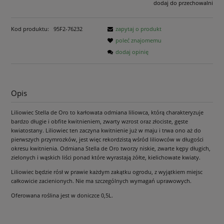
dodaj do przechowalni
Kod produktu:
95F2-76232
zapytaj o produkt
poleć znajomemu
dodaj opinię
Opis
Liliowiec Stella de Oro to karłowata odmiana liliowca, którą charakteryzuje
bardzo długie i obfite kwitnieniem, zwarty wzrost oraz złociste, gęste
kwiatostany. Liliowiec ten zaczyna kwitnienie już w maju i trwa ono aż do
pierwszych przymrozków, jest więc rekordzistą wśród liliowców w długości
okresu kwitnienia. Odmiana Stella de Oro tworzy niskie, zwarte kępy długich,
zielonych i wąskich liści ponad które wyrastają żółte, kielichowate kwiaty.
Liliowiec będzie rósł w prawie każdym zakątku ogrodu, z wyjątkiem miejsc
całkowicie zacienionych. Nie ma szczególnych wymagań uprawowych.
Oferowana roślina jest w doniczce 0,5L.