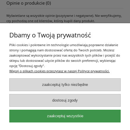
Opinie o produkcie (0)
Wyświetlane są wszystkie opinie (pozytywne i negatywne). Nie weryfikujemy,
czy pochodzą one od klientów, którzy kupili dany produkt.
Dbamy o Twoją prywatność
Pliki cookies i pokrewne im technologie umożliwiają poprawne działanie
Pomoc
strony i pomagają nam dostosować ofertę do Twoich potrzeb. Możesz
zaakceptować wykorzystanie przez nas wszystkich tych plików i przejść do
Moje konto
sklepu lub dostosować użycie plików do swoich preferencji, wybierając
opcję "Dostosuj zgody".
Więcej o plikach cookies przeczytasz w naszej Polityce prywatności.
Płatności i dostawa
zaakceptuj tylko niezbędne
Informacje
dostosuj zgody
O nas
zaakceptuj wszystkie
Olea Szkółka Roślin Ozdobnych | ul. Św. Michała 114, 62-800 Kalisz |
wielkopolskie | e-mail:
kontakt@oleaszkolka.pl
| tel.
663-433-657
,
721-287-
751