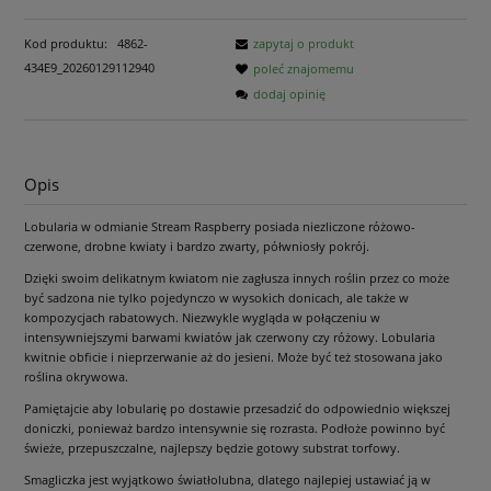
Kod produktu:
4862-
zapytaj o produkt
434E9_20260129112940
poleć znajomemu
dodaj opinię
Opis
Lobularia w odmianie Stream Raspberry posiada niezliczone różowo-
czerwone, drobne kwiaty i bardzo zwarty, półwniosły pokrój.
Dzięki swoim delikatnym kwiatom nie zagłusza innych roślin przez co może
być sadzona nie tylko pojedynczo w wysokich donicach, ale także w
kompozycjach rabatowych. Niezwykle wygląda w połączeniu w
intensywniejszymi barwami kwiatów jak czerwony czy różowy. Lobularia
kwitnie obficie i nieprzerwanie aż do jesieni. Może być też stosowana jako
roślina okrywowa.
Pamiętajcie aby lobularię po dostawie przesadzić do odpowiednio większej
doniczki, ponieważ bardzo intensywnie się rozrasta. Podłoże powinno być
świeże, przepuszczalne, najlepszy będzie gotowy substrat torfowy.
Smagliczka jest wyjątkowo światłolubna, dlatego najlepiej ustawiać ją w