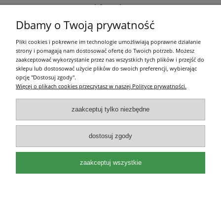
Informacje
Dbamy o Twoją prywatność
O nas
Pliki cookies i pokrewne im technologie umożliwiają poprawne działanie
strony i pomagają nam dostosować ofertę do Twoich potrzeb. Możesz
Olea Szkółka Roślin Ozdobnych | ul. Św. Michała 114, 62-800 Kalisz |
zaakceptować wykorzystanie przez nas wszystkich tych plików i przejść do
wielkopolskie | e-mail:
kontakt@oleaszkolka.pl
| tel.
663-433-657
,
721-287-
sklepu lub dostosować użycie plików do swoich preferencji, wybierając
751
opcję "Dostosuj zgody".
Więcej o plikach cookies przeczytasz w naszej Polityce prywatności.
pokaż pełną wersję strony
Sklep internetowy Shoper.pl
zaakceptuj tylko niezbędne
dostosuj zgody
zaakceptuj wszystkie