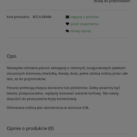
dodaj do przechowalni
Kod produktu:
8CC4-6844A
zapytaj o produkt
poleć znajomemu
dodaj opinię
Opis
Niezwykła odmiana petunii zwisającej o ciemnych, burgundowych płatkach
otoczonych kremową obwódką. Kwiaty duże, pełne zdobią rośliny przez całe
lato, aż do przymrozków.
Petunie preferują miejsca słoneczne lub półcieniste. Gleby powinny być
świeże, przepuszczalne, najlepiej stosować substrat torfowy. Nie należy
dopuścić do przesuszenia bryły korzeniowej.
Oferowana roślina jest ukorzeniona w doniczce 0,8L.
Opinie o produkcie (0)