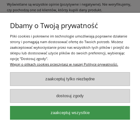
Wyświetlane są wszystkie opinie (pozytywne i negatywne). Nie weryfikujemy,
czy pochodzą one od klientów, którzy kupili dany produkt.
Dbamy o Twoją prywatność
Pliki cookies i pokrewne im technologie umożliwiają poprawne działanie
Pomoc
strony i pomagają nam dostosować ofertę do Twoich potrzeb. Możesz
zaakceptować wykorzystanie przez nas wszystkich tych plików i przejść do
Moje konto
sklepu lub dostosować użycie plików do swoich preferencji, wybierając
opcję "Dostosuj zgody".
Więcej o plikach cookies przeczytasz w naszej Polityce prywatności.
Płatności i dostawa
zaakceptuj tylko niezbędne
Informacje
dostosuj zgody
O nas
zaakceptuj wszystkie
Olea Szkółka Roślin Ozdobnych | ul. Św. Michała 114, 62-800 Kalisz |
wielkopolskie | e-mail:
kontakt@oleaszkolka.pl
| tel.
663-433-657
,
721-287-
751
pokaż pełną wersję strony