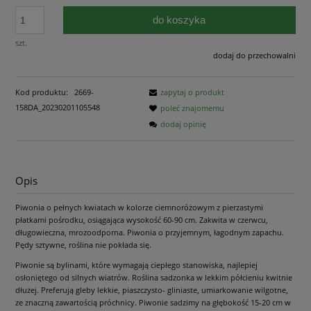
do koszyka
szt.
dodaj do przechowalni
Kod produktu:
2669-
zapytaj o produkt
158DA_20230201105548
poleć znajomemu
dodaj opinię
Opis
Piwonia o pełnych kwiatach w kolorze ciemnoróżowym z pierzastymi
płatkami pośrodku, osiągająca wysokość 60-90 cm. Zakwita w czerwcu,
długowieczna, mrozoodporna. Piwonia o przyjemnym, łagodnym zapachu.
Pędy sztywne, roślina nie pokłada się.
Piwonie są bylinami, które wymagają ciepłego stanowiska, najlepiej
osłoniętego od silnych wiatrów. Roślina sadzonka w lekkim półcieniu kwitnie
dłużej. Preferują gleby lekkie, piaszczysto- gliniaste, umiarkowanie wilgotne,
ze znaczną zawartością próchnicy. Piwonie sadzimy na głębokość 15-20 cm w