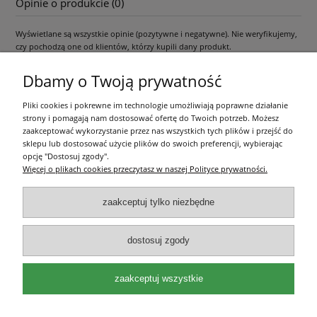
Opinie o produkcie (0)
Wyświetlane są wszystkie opinie (pozytywne i negatywne). Nie weryfikujemy,
czy pochodzą one od klientów, którzy kupili dany produkt.
Dbamy o Twoją prywatność
Pliki cookies i pokrewne im technologie umożliwiają poprawne działanie
Pomoc
strony i pomagają nam dostosować ofertę do Twoich potrzeb. Możesz
zaakceptować wykorzystanie przez nas wszystkich tych plików i przejść do
Moje konto
sklepu lub dostosować użycie plików do swoich preferencji, wybierając
opcję "Dostosuj zgody".
Więcej o plikach cookies przeczytasz w naszej Polityce prywatności.
Płatności i dostawa
zaakceptuj tylko niezbędne
Informacje
dostosuj zgody
O nas
zaakceptuj wszystkie
Olea Szkółka Roślin Ozdobnych | ul. Św. Michała 114, 62-800 Kalisz |
wielkopolskie | e-mail:
kontakt@oleaszkolka.pl
| tel.
663-433-657
,
721-287-
751