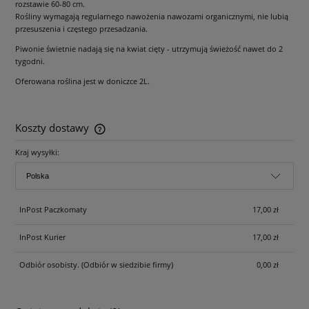
rozstawie 60-80 cm.
Rośliny wymagają regularnego nawożenia nawozami organicznymi, nie lubią
przesuszenia i częstego przesadzania.
Piwonie świetnie nadają się na kwiat cięty - utrzymują świeżość nawet do 2
tygodni.
Oferowana roślina jest w doniczce 2L.
Koszty dostawy
Cena nie zawiera ewentualnych kosztów płatności
Kraj wysyłki:
InPost Paczkomaty
17,00 zł
InPost Kurier
17,00 zł
Odbiór osobisty.
(Odbiór w siedzibie firmy)
0,00 zł