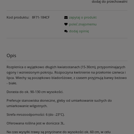
dodaj do przechowalni
Kod produktu:
8F71-184CF
zapytaj o produkt
poleć znajomemu
dodaj opinię
Opis
Rozplenica o wyjątkowo długich kwiatostanach (15-30cm), przypominających
ogony i wzniesionym pokroju. Rozpoczyna kwitnienie na przełomie czerwca i
lipca. Wiechy są początkowo bladoróżowe, z czasem przyjmują barwy beżowo
- białe.
Dorasta do ok. 90-130 cm wysokości.
Preferuje stanowiska słoneczne, gleby od umiarkowanie suchych do
umiarkowanie wilgotnych.
Strefa mrozoodporności: 6 (do -23°C).
Oferowana roślina jest w doniczce 3L.
Na czas wysyłki trawy są przycinane do wysokości ok. 60 cm, w celu