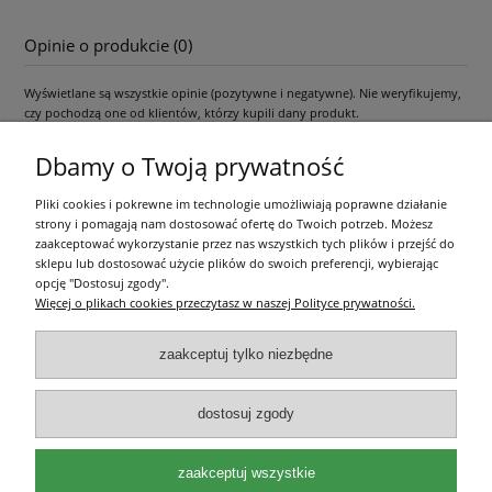
Opinie o produkcie (0)
Wyświetlane są wszystkie opinie (pozytywne i negatywne). Nie weryfikujemy,
czy pochodzą one od klientów, którzy kupili dany produkt.
Dbamy o Twoją prywatność
Pliki cookies i pokrewne im technologie umożliwiają poprawne działanie
Pomoc
strony i pomagają nam dostosować ofertę do Twoich potrzeb. Możesz
zaakceptować wykorzystanie przez nas wszystkich tych plików i przejść do
Moje konto
sklepu lub dostosować użycie plików do swoich preferencji, wybierając
opcję "Dostosuj zgody".
Więcej o plikach cookies przeczytasz w naszej Polityce prywatności.
Płatności i dostawa
zaakceptuj tylko niezbędne
Informacje
dostosuj zgody
O nas
zaakceptuj wszystkie
Olea Szkółka Roślin Ozdobnych | ul. Św. Michała 114, 62-800 Kalisz |