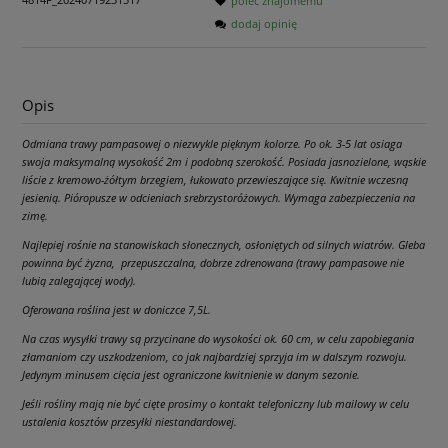
poleć znajomemu
dodaj opinię
Opis
Odmiana trawy pampasowej o niezwykle pięknym kolorze. Po ok. 3-5 lat osiaga
swoja maksymalną wysokość 2m i podobną szerokość. Posiada jasnozielone, wąskie
liście z kremowo-żółtym brzegiem, łukowato przewieszające się. Kwitnie wczesną
jesienią. Pióropusze w odcieniach srebrzystoróżowych. Wymaga zabezpieczenia na
zimę.
Najlepiej rośnie na stanowiskach słonecznych, osłoniętych od silnych wiatrów. Gleba
powinna być żyzna, przepuszczalna, dobrze zdrenowana (trawy pampasowe nie
lubią zalegającej wody).
Oferowana roślina jest w doniczce 7,5L.
Na czas wysyłki trawy są przycinane do wysokości ok. 60 cm, w celu zapobiegania
złamaniom czy uszkodzeniom, co jak najbardziej sprzyja im w dalszym rozwoju.
Jedynym minusem cięcia jest ograniczone kwitnienie w danym sezonie.
Jeśli rośliny mają nie być cięte prosimy o kontakt telefoniczny lub mailowy w celu
ustalenia kosztów przesyłki niestandardowej.