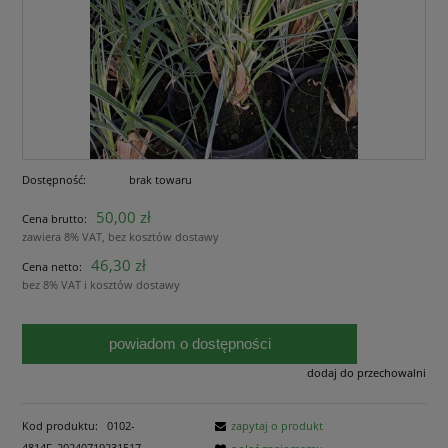
Dostępność:
brak towaru
50,00 zł
Cena brutto:
zawiera 8% VAT, bez kosztów dostawy
46,30 zł
Cena netto:
bez 8% VAT i kosztów dostawy
powiadom o dostępności
dodaj do przechowalni
Kod produktu:
0102-
zapytaj o produkt
4814F_20240719231517