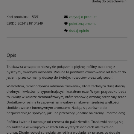
dodaj do przechowalni
Kod produktu:
5D51-
zapytaj o produkt
820DE_20241218134249
poleć znajomemu
dodaj opinię
Opis
Truskawka wisząca to niezwykłe połączenie pięknej rośliny ozdobnej z
pysznymi, świeżymi owocami. Roślina ta powtarza owocowanie od lata aż do
jesieni, przez co mamy dostęp do świeżych owoców przez cały sezon!
Wieloletnia, mrozoodporna odmiana truskawek, która zachwyca dużą ilością
drobnych kwiatów, przypominających kształtem róże. W tym przypadku będą
to kwiaty w kolorze ciemnoróżowym, które stanowią ozdobę przez cały sezon!
Dodatkowo roślina ta zapewni nam walory smakowe - średniej wielkości,
słodkie owoce z intensywnym aromatem. Nadają się zarówno do
bezpośredniego spożycia, jak i na przetwory (idealne na dżemy i marmolady).
Roślina kwitnie i owocuje od czerwca do października. Truskawki nadają się
do sadzenia w wiszących koszach lub wyższych donicach ale także do
gruntu.
Długie rozłogi sprawiają, że roślina wygląda jak pnącze, co dodaje