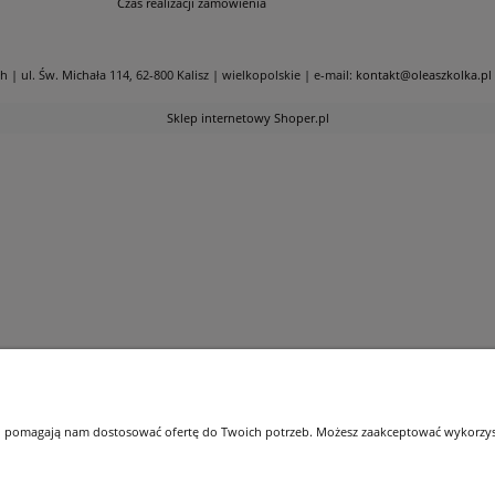
Czas realizacji zamówienia
| ul. Św. Michała 114, 62-800 Kalisz | wielkopolskie | e-mail:
kontakt@oleaszkolka.pl
Sklep internetowy Shoper.pl
 i pomagają nam dostosować ofertę do Twoich potrzeb. Możesz zaakceptować wykorzysta