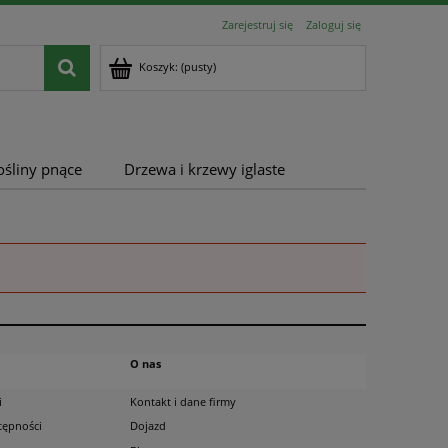
Zarejestruj się
Zaloguj się
Koszyk:
(pusty)
ośliny pnące
Drzewa i krzewy iglaste
O nas
i
Kontakt i dane firmy
tępności
Dojazd