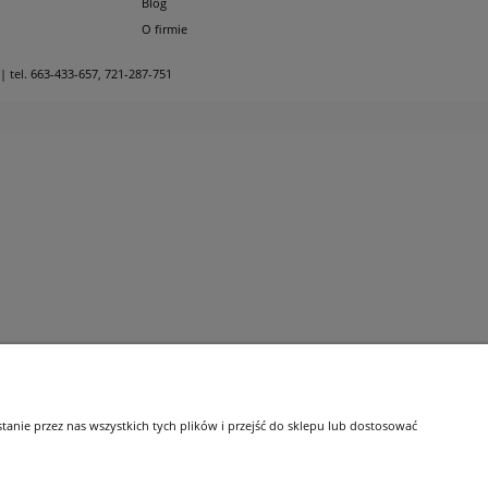
Blog
O firmie
| tel.
663-433-657
,
721-287-751
nie przez nas wszystkich tych plików i przejść do sklepu lub dostosować