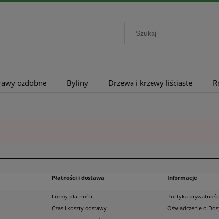
rawy ozdobne
Byliny
Drzewa i krzewy liściaste
R
Płatności i dostawa
Informacje
Formy płatności
Polityka prywatnośc
Czas i koszty dostawy
Oświadczenie o Dos