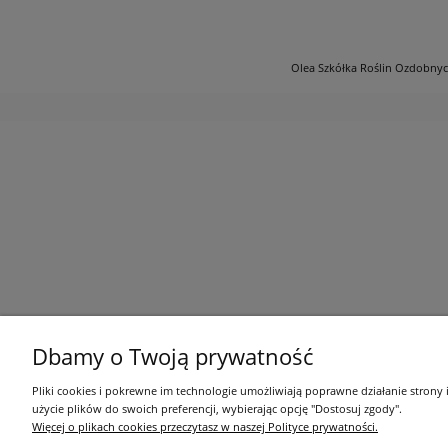
Olea Szkółka Roślin Ozdobnych 
Dbamy o Twoją prywatność
Pliki cookies i pokrewne im technologie umożliwiają poprawne działanie strony
użycie plików do swoich preferencji, wybierając opcję "Dostosuj zgody".
Więcej o plikach cookies przeczytasz w naszej Polityce prywatności.