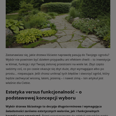
Zastanawiasz się, jakie drzewa liściaste naprawdę pasują do Twojego ogrodu?
Wybór nie powinien być dziełem przypadku ani efektem chwili – to inwestycja
w klimat, funkcję i styl Twojej zielonej przestrzeni na wiele lat. Zbyt często
sadzimy coś, co po czasie okazuje się zbyt duże, zbyt wymagające albo po
prostu... niepasujące. Jeśli chcesz uniknąć tych błędów i stworzyć ogród, który
będzie zachwycać wiosną, latem, jesienią – i nawet zimą – ten artykuł jest
właśnie dla Ciebie.
Estetyka versus funkcjonalność – o
podstawowej koncepcji wyboru
Wybór drzewa liściastego to decyzja długoterminowa i wymagająca
świadomości zarówno estetycznych walorów, jak i funkcjonalnych
korzyści oraz ograniczeń
. Przed przystąpieniem do selekcji gatunków warto