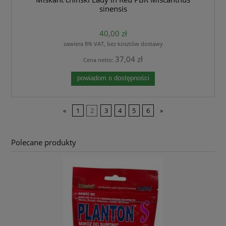
sinensis
40,00 zł
zawiera 8% VAT, bez kosztów dostawy
37,04 zł
Cena netto:
powiadom o dostępności
«
1
2
3
4
5
6
»
Polecane produkty