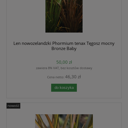
Len nowozelandzki Phormium tenax Tęgosz mocny
Bronze Baby
50,00 zł
zawiera 8% VAT, bez kosztów dostawy
46,30 zł
Cena netto:
do koszyka
nowość